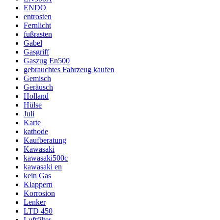
ENDO
entrosten
Fernlicht
fußrasten
Gabel
Gasgriff
Gaszug En500
gebrauchtes Fahrzeug kaufen
Gemisch
Geräusch
Holland
Hülse
Juli
Karte
kathode
Kaufberatung
Kawasaki
kawasaki500c
kawasaki en
kein Gas
Klappern
Korrosion
Lenker
LTD 450
Luftfilter