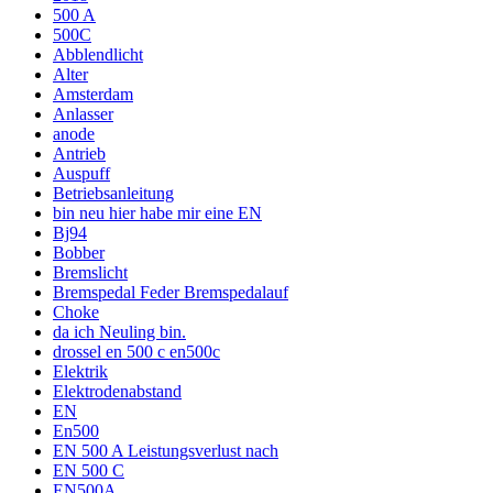
500 A
500C
Abblendlicht
Alter
Amsterdam
Anlasser
anode
Antrieb
Auspuff
Betriebsanleitung
bin neu hier habe mir eine EN
Bj94
Bobber
Bremslicht
Bremspedal Feder Bremspedalauf
Choke
da ich Neuling bin.
drossel en 500 c en500c
Elektrik
Elektrodenabstand
EN
En500
EN 500 A Leistungsverlust nach
EN 500 C
EN500A