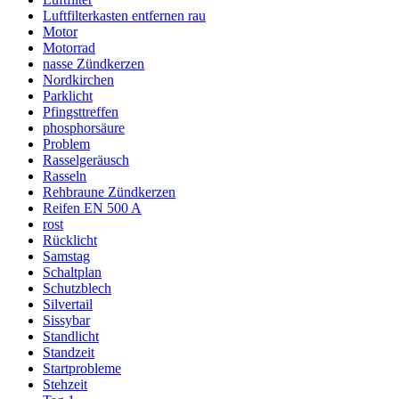
Luftfilterkasten entfernen rau
Motor
Motorrad
nasse Zündkerzen
Nordkirchen
Parklicht
Pfingsttreffen
phosphorsäure
Problem
Rasselgeräusch
Rasseln
Rehbraune Zündkerzen
Reifen EN 500 A
rost
Rücklicht
Samstag
Schaltplan
Schutzblech
Silvertail
Sissybar
Standlicht
Standzeit
Startprobleme
Stehzeit