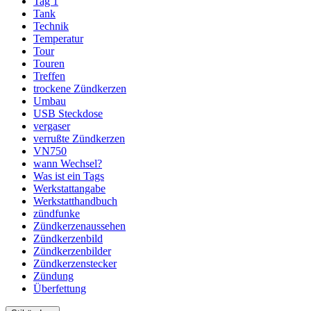
Tag 1
Tank
Technik
Temperatur
Tour
Touren
Treffen
trockene Zündkerzen
Umbau
USB Steckdose
vergaser
verrußte Zündkerzen
VN750
wann Wechsel?
Was ist ein Tags
Werkstattangabe
Werkstatthandbuch
zündfunke
Zündkerzenaussehen
Zündkerzenbild
Zündkerzenbilder
Zündkerzenstecker
Zündung
Überfettung