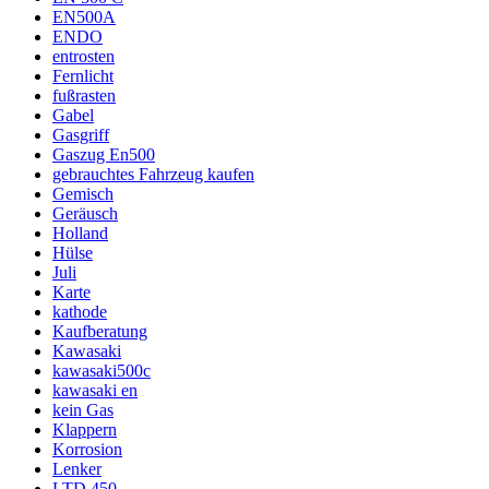
EN500A
ENDO
entrosten
Fernlicht
fußrasten
Gabel
Gasgriff
Gaszug En500
gebrauchtes Fahrzeug kaufen
Gemisch
Geräusch
Holland
Hülse
Juli
Karte
kathode
Kaufberatung
Kawasaki
kawasaki500c
kawasaki en
kein Gas
Klappern
Korrosion
Lenker
LTD 450