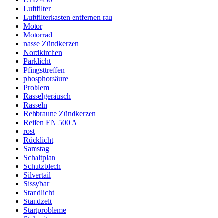
Luftfilter
Luftfilterkasten entfernen rau
Motor
Motorrad
nasse Zündkerzen
Nordkirchen
Parklicht
Pfingsttreffen
phosphorsäure
Problem
Rasselgeräusch
Rasseln
Rehbraune Zündkerzen
Reifen EN 500 A
rost
Rücklicht
Samstag
Schaltplan
Schutzblech
Silvertail
Sissybar
Standlicht
Standzeit
Startprobleme