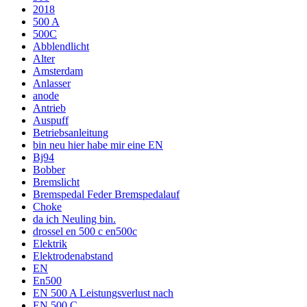
2018
500 A
500C
Abblendlicht
Alter
Amsterdam
Anlasser
anode
Antrieb
Auspuff
Betriebsanleitung
bin neu hier habe mir eine EN
Bj94
Bobber
Bremslicht
Bremspedal Feder Bremspedalauf
Choke
da ich Neuling bin.
drossel en 500 c en500c
Elektrik
Elektrodenabstand
EN
En500
EN 500 A Leistungsverlust nach
EN 500 C