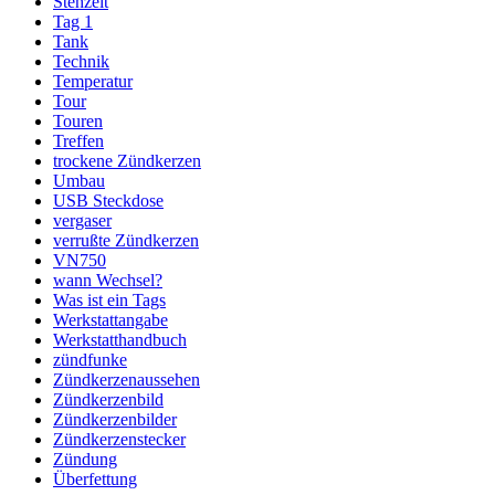
Stehzeit
Tag 1
Tank
Technik
Temperatur
Tour
Touren
Treffen
trockene Zündkerzen
Umbau
USB Steckdose
vergaser
verrußte Zündkerzen
VN750
wann Wechsel?
Was ist ein Tags
Werkstattangabe
Werkstatthandbuch
zündfunke
Zündkerzenaussehen
Zündkerzenbild
Zündkerzenbilder
Zündkerzenstecker
Zündung
Überfettung