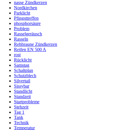
nasse Zündkerzen
Nordkirchen
Parklicht
Pfingsttreffen
phosphorsäure
Problem
Rasselgeräusch
Rasseln
Rehbraune Zündkerzen
Reifen EN 500 A
rost
Rücklicht
Samstag
Schaltplan
Schutzblech
Silvertail
Sissybar
Standlicht
Standzeit
Startprobleme
Stehzeit
Tag 1
Tank
Technik
Temperatur