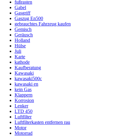
fußrasten
Gabel
Gasgriff
Gaszug En500
gebrauchtes Fahrzeug kaufen
Gemisch
Geräusch
Holland
Hülse
Juli
Karte
kathode
Kaufberatung
Kawasaki
kawasaki500c
kawasaki en
kein Gas
Klappern
Korrosion
Lenker
LTD 450
Luftfilter
Luftfilterkasten entfernen rau
Motor
Motorrad