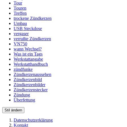
Tour
Touren
Treffen
trockene Zündkerzen
Umbau
USB Steckdose
vergaser
verrußte Zündkerzen
VN750
wann Wechsel?
Was ist ein Tags
Werkstattangabe
Werkstatthandbuch
zündfunke
Zündkerzenaussehen
Zündkerzenbild
Zündkerzenbilder
Zündkerzenstecker
Zündung
Überfettung
Stil ändern
Datenschutzerklärung
Kontakt