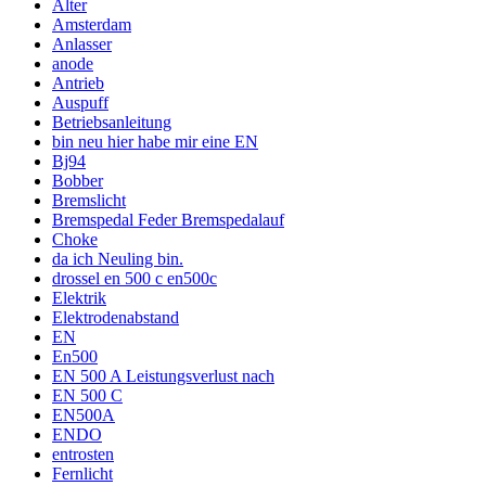
Alter
Amsterdam
Anlasser
anode
Antrieb
Auspuff
Betriebsanleitung
bin neu hier habe mir eine EN
Bj94
Bobber
Bremslicht
Bremspedal Feder Bremspedalauf
Choke
da ich Neuling bin.
drossel en 500 c en500c
Elektrik
Elektrodenabstand
EN
En500
EN 500 A Leistungsverlust nach
EN 500 C
EN500A
ENDO
entrosten
Fernlicht