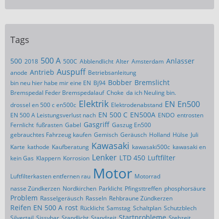
Tags
500 A
500
Anlasser
2018
500C
Abblendlicht
Alter
Amsterdam
Auspuff
Antrieb
anode
Betriebsanleitung
Bobber
Bremslicht
bin neu hier habe mir eine EN
Bj94
Bremspedal Feder Bremspedalauf
Choke
da ich Neuling bin.
Elektrik
EN
En500
drossel en 500 c en500c
Elektrodenabstand
EN 500 C
EN500A
EN 500 A Leistungsverlust nach
ENDO
entrosten
Gasgriff
Fernlicht
fußrasten
Gabel
Gaszug En500
gebrauchtes Fahrzeug kaufen
Gemisch
Geräusch
Holland
Hülse
Juli
Kawasaki
Karte
kathode
Kaufberatung
kawasaki500c
kawasaki en
Lenker
LTD 450
Luftfilter
kein Gas
Klappern
Korrosion
Motor
Luftfilterkasten entfernen rau
Motorrad
nasse Zündkerzen
Nordkirchen
Parklicht
Pfingsttreffen
phosphorsäure
Problem
Rasselgeräusch
Rasseln
Rehbraune Zündkerzen
Reifen EN 500 A
rost
Rücklicht
Samstag
Schaltplan
Schutzblech
Startprobleme
Silvertail
Sissybar
Standlicht
Standzeit
Stehzeit