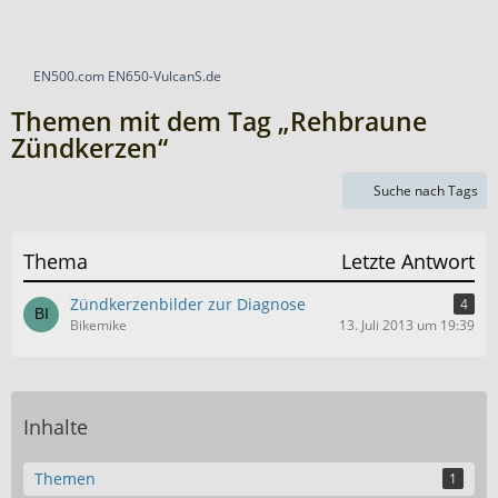
EN500.com EN650-VulcanS.de
Themen mit dem Tag „Rehbraune
Zündkerzen“
Suche nach Tags
Thema
Letzte Antwort
Zündkerzenbilder zur Diagnose
4
Bikemike
13. Juli 2013 um 19:39
Inhalte
Themen
1