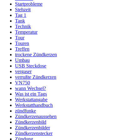
Startprobleme
Stehzeit
Tag 1
Tank
Technik
Temperatur
Tour
Touren
Treffen
trockene Zündkerzen
Umbau
USB Steckdose
vergaser
verrußte Zündkerzen
VN750
wann Wechsel?
Was ist ein Tags
Werkstattangabe
Werkstatthandbuch
zündfunke
Zündkerzenaussehen
Zündkerzenbild
Zündkerzenbilder
Zündkerzenstecker
Zündung