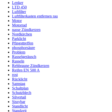
Lenker
LTD 450
Luftfilter
Luftfilterkasten entfernen rau
Motor
Motorrad
nasse Zündkerzen
Nordkirchen
Parklicht
Pfingsttreffen
phosphorsäure
Problem
Rasselgeräusch
Rasseln
Rehbraune Zündkerzen
Reifen EN 500 A
rost
Rücklicht
Samstag
Schaltplan
Schutzblech
Silvertail
Sissybar
Standlicht
Standzeit