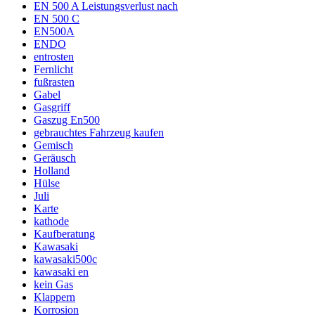
EN 500 A Leistungsverlust nach
EN 500 C
EN500A
ENDO
entrosten
Fernlicht
fußrasten
Gabel
Gasgriff
Gaszug En500
gebrauchtes Fahrzeug kaufen
Gemisch
Geräusch
Holland
Hülse
Juli
Karte
kathode
Kaufberatung
Kawasaki
kawasaki500c
kawasaki en
kein Gas
Klappern
Korrosion