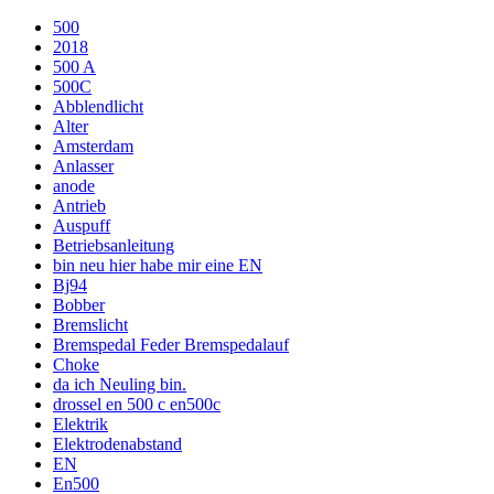
500
2018
500 A
500C
Abblendlicht
Alter
Amsterdam
Anlasser
anode
Antrieb
Auspuff
Betriebsanleitung
bin neu hier habe mir eine EN
Bj94
Bobber
Bremslicht
Bremspedal Feder Bremspedalauf
Choke
da ich Neuling bin.
drossel en 500 c en500c
Elektrik
Elektrodenabstand
EN
En500